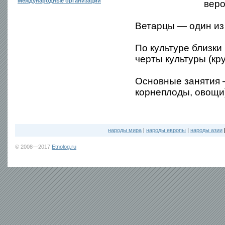
Международные организации
веро
Ветарцы — один из
По культуре близки
черты культуры (кр
Основные занятия 
корнеплоды, овощи
народы мира
|
народы европы
|
народы азии
© 2008—2017
Etnolog.ru