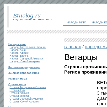
НАРОДЫ МИРА
НАРОДЫ Е
Народы мира
главная
/
народы м
Народы Австралии и Океании
Народы Азии
Народы Африки
Ветарцы
Народы Европы
Народы Северной Америки
Народы Южной Америки
Страны проживани
Костюмы народов мира
Регион проживани
Жилища народов мира
Религии мира
ВЕТА
Страны мира
наро
Страны Австралии и Океании
Страны Азии
3 ты
Страны Африки
Страны Европы
диал
Страны Северной Америки
Страны Южной Америки
про