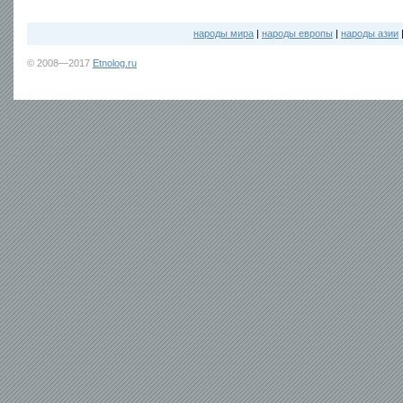
народы мира
|
народы европы
|
народы азии
© 2008—2017
Etnolog.ru