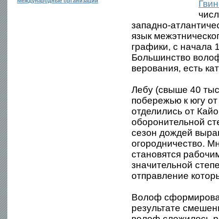
Международные организации
Гвин
числ
западно-атлантиче
язык межэтническо
графики, с начала 
Большинство волоф
верования, есть кат
Лебу (свыше 40 тыс
побережью к югу от
отделились от Кайо
оборонительной ст
сезон дождей выращ
огородничество. Мн
становятся рабочи
значительной степ
отправление котор
Волоф сформировал
результате смешени
волоф сложилось р