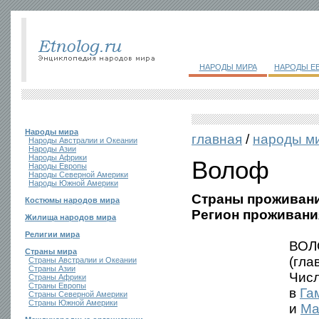
НАРОДЫ МИРА
НАРОДЫ Е
Народы мира
главная
/
народы м
Народы Австралии и Океании
Народы Азии
Народы Африки
Волоф
Народы Европы
Народы Северной Америки
Народы Южной Америки
Страны проживани
Костюмы народов мира
Регион проживани
Жилища народов мира
Религии мира
ВОЛО
Страны мира
(гла
Страны Австралии и Океании
Страны Азии
Числ
Страны Африки
Страны Европы
в
Га
Страны Северной Америки
Страны Южной Америки
и
Ма