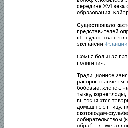
середине XVI века
образования: Кайор
Существовало каст
представителей оп
«Государства» вол
экспансии
Франции
Семья большая пат
полигиния.
Традиционное заня
распространяется 
бобовые, хлопок; н
тыкву, корнеплоды,
вытесняются товарн
домашнюю птицу, но
скотоводам-фульбе
собирательством (к
обработка металлов