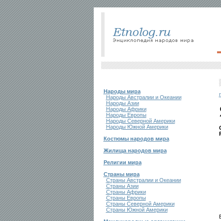
Народы мира
Народы Австралии и Океании
Народы Азии
Народы Африки
Народы Европы
Народы Северной Америки
Народы Южной Америки
Костюмы народов мира
Жилища народов мира
Религии мира
Страны мира
Страны Австралии и Океании
Страны Азии
Страны Африки
Страны Европы
Страны Северной Америки
Страны Южной Америки