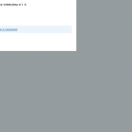
-элевсины и т. п.
и и океании