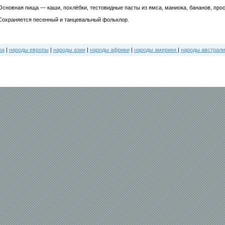
Основная пища — каши, похлёбки, тестовидные пасты из ямса, маниока, бананов, проса
Сохраняется песенный и танцевальный фольклор.
ра
|
народы европы
|
народы азии
|
народы африки
|
народы америки
|
народы австрали