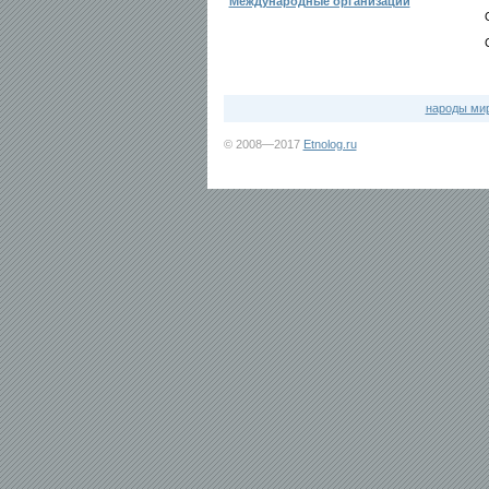
Международные организации
народы ми
© 2008—2017
Etnolog.ru