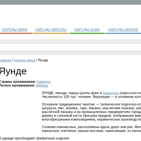
НАРОДЫ МИРА
НАРОДЫ ЕВРОПЫ
НАРОДЫ АЗИИ
НАРОДЫ АФРИКИ
главная
/
народы мира
/ Яунде
Яунде
Страны проживания:
Камерун
Регион проживания:
Африка
ЯУНДЕ, евонде, народ группы фанг в
Камеруне
(окрестности 
Численность 100 тыс. человек. Верующие — в основном като
Основное традиционное занятие — тропическое подсечно-огн
кукуруза, ямс, маниок, таро, бананы, масличная пальма); ра
масличной пальмы и на промышленных предприятиях города
дереву и слоновой кости (фигурки предков, изображения жи
многофигурными композициями), керамическое производство
Селения компактные, расположены вдоль дорог или рек. Жи
каркасные, плетёные, крыши высокие, нависающие, из паль
В одежде преобладают фабричные изделия.