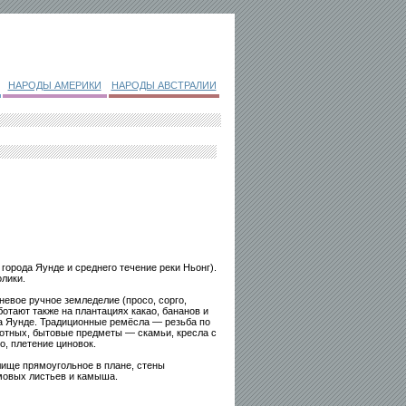
НАРОДЫ АМЕРИКИ
НАРОДЫ АВСТРАЛИИ
города Яунде и среднего течение реки Ньонг).
лики.
евое ручное земледелие (просо, сорго,
ботают также на плантациях какао, бананов и
 Яунде. Традиционные ремёсла — резьба по
вотных, бытовые предметы — скамьи, кресла с
, плетение циновок.
лище прямоугольное в плане, стены
мовых листьев и камыша.