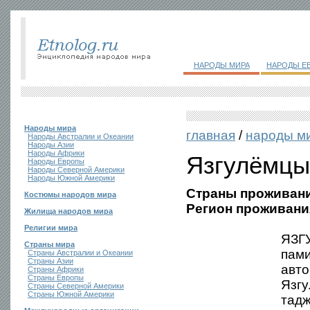
НАРОДЫ МИРА
НАРОДЫ Е
Народы мира
главная
/
народы м
Народы Австралии и Океании
Народы Азии
Народы Африки
Язгулёмцы
Народы Европы
Народы Северной Америки
Народы Южной Америки
Страны проживани
Костюмы народов мира
Регион проживани
Жилища народов мира
Религии мира
ЯЗГУ
Страны мира
пами
Страны Австралии и Океании
Страны Азии
авто
Страны Африки
Страны Европы
Язгу
Страны Северной Америки
Страны Южной Америки
тадж