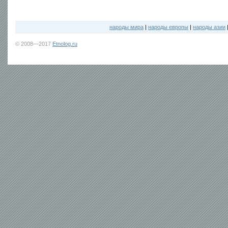
народы мира
|
народы европы
|
народы азии
© 2008—2017
Etnolog.ru