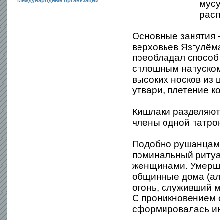
Международные организации
мусу
расп
Основные занятия 
верховьев Язгулёма
преобладал способ
сплошным напуском.
высоких носков из 
утвари, плетение кор
Кишлаки разделяют
члены одной патрон
Подобно рушанцам,
поминальный ритуа
женщинами. Умерши
общинные дома (ал
огонь, служивший 
С проникновением 
сформировалась ин