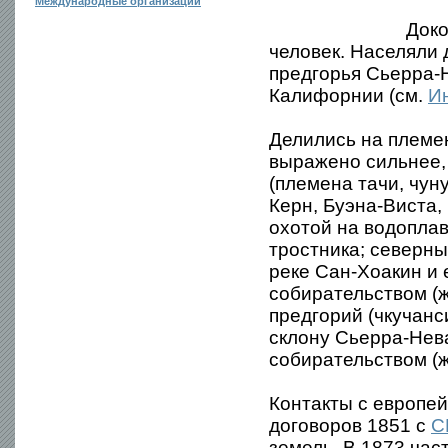
Международные организации
Доко
человек. Населяли 
предгорья Сьерра-
Калифорнии (см.
И
Делились на племе
выражено сильнее, 
(племена тачи, чуну
Керн, Буэна-Виста,
охотой на водопла
тростника; северны
реке Сан-Хоакин и 
собирательством (ж
предгорий (чкучанс
склону Сьерра-Нева
собирательством (
Контакты с европей
договоров 1851 с
С
земель. В 1873 час