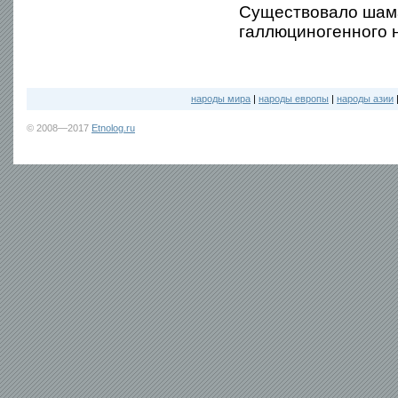
Существовало шама
галлюциногенного н
народы мира
|
народы европы
|
народы азии
© 2008—2017
Etnolog.ru