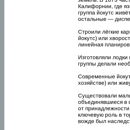
Калифорнии, где я
группа йокутс живё
остальные — диспе
Строили лёгкие ка
йокутс) или хворос
линейная планиров
Изготовляли лодки 
группы делали нео
Современные йокут
хозяйстве) или жив
Существовали малы
объединявшиеся в ф
от принадлежности 
ключевую роль в то
вожде был наследс