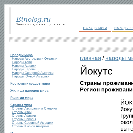
НАРОДЫ МИРА
НАРОДЫ Е
Народы мира
главная
/
народы м
Народы Австралии и Океании
Народы Азии
Народы Африки
Йокутс
Народы Европы
Народы Северной Америки
Народы Южной Америки
Страны проживани
Костюмы народов мира
Регион проживани
Жилища народов мира
Религии мира
ЙОКУ
Страны мира
йоку
Страны Австралии и Океании
Страны Азии
груп
Страны Африки
Страны Европы
окол
Страны Северной Америки
Страны Южной Америки
выте