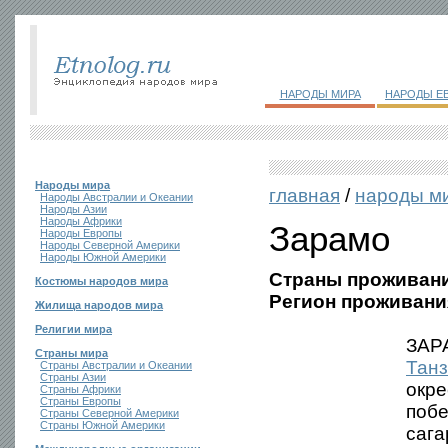
НАРОДЫ МИРА
НАРОДЫ Е
Народы мира
главная
/
народы м
Народы Австралии и Океании
Народы Азии
Народы Африки
Зарамо
Народы Европы
Народы Северной Америки
Народы Южной Америки
Страны проживани
Костюмы народов мира
Регион проживани
Жилища народов мира
Религии мира
ЗАРА
Страны мира
Тан
Страны Австралии и Океании
Страны Азии
окре
Страны Африки
Страны Европы
побе
Страны Северной Америки
Страны Южной Америки
сага