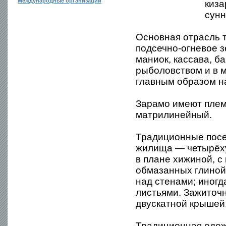
Международные организации
киза
сунн
Основная отрасль 
подсечно-огневое з
маниок, кассава, б
рыболовством и в 
главным образом на
Зарамо имеют плем
матрилинейный.
Традиционные посе
жилища — четырёху
в плане хижиной, с
обмазанных глиной
над стенами; иног
листьями. Зажиточ
двускатной крышей
Традиционная одеж