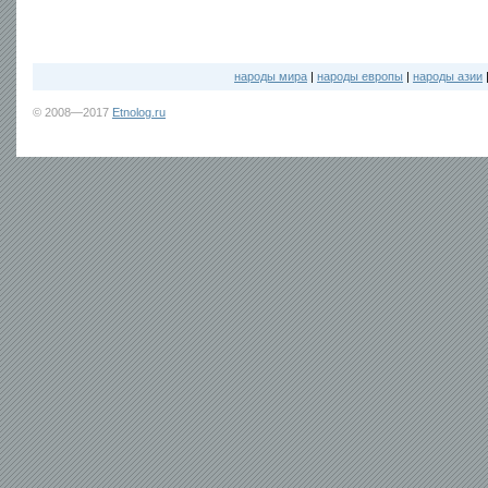
народы мира
|
народы европы
|
народы азии
© 2008—2017
Etnolog.ru