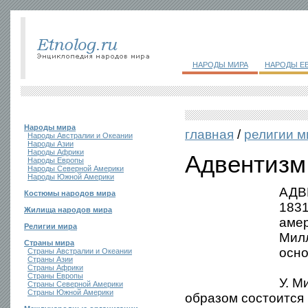
НАРОДЫ МИРА
НАРОДЫ Е
Народы мира
главная
/
религии м
Народы Австралии и Океании
Народы Азии
Народы Африки
Адвентизм
Народы Европы
Народы Северной Америки
Народы Южной Америки
АДВЕ
Костюмы народов мира
183
Жилища народов мира
амер
Религии мира
Милл
Страны мира
осно
Страны Австралии и Океании
Страны Азии
Страны Африки
Страны Европы
У. М
Страны Северной Америки
Страны Южной Америки
образом состоится