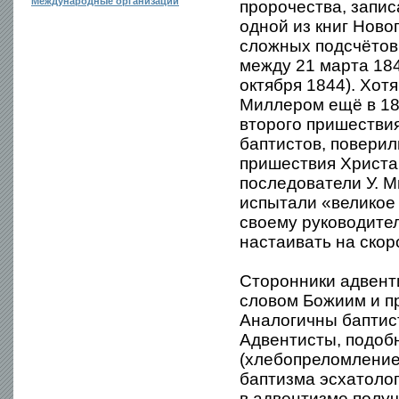
Международные организации
пророчества, запис
одной из книг Ново
сложных подсчётов 
между 21 марта 184
октября 1844). Хот
Миллером ещё в 182
второго пришествия
баптистов, повери
пришествия Христа 
последователи У. 
испытали «великое 
своему руководите
настаивать на ско
Сторонники адвент
словом Божиим и п
Аналогичны баптист
Адвентисты, подоб
(хлебопреломление)
баптизма эсхатолог
в адвентизме полу