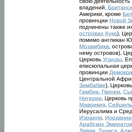
свою деятельность
владений,
Британск
Америки, кроме
Бел
провинции
Новой З
подчинены также и
островах Кука
), Це
помимо англикан Ю
Мозамбика
, остро
нему островов), Ц
Церковь
Уганды
, Е
епископальная цер
провинции
Демокра
Центральной Африк
Зимбабве
), Церков
Гамбии
,
Гвинеи
,
Сь
Нигерии
, Церковь 
Маврикия
,
Сейшель
Иерусалима и Сред
Израиля
,
Иордании
Арабских Эмирато
Ливии
,
Туниса
,
Алж