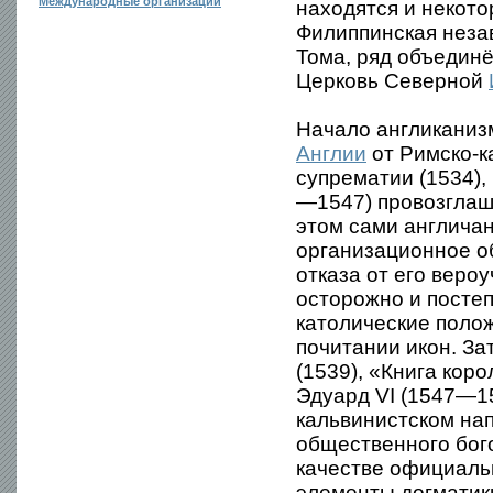
Международные организации
находятся и некото
Филиппинская неза
Тома, ряд объедин
Церковь Северной
Начало англиканиз
Англии
от Римско-к
супрематии (1534), 
—1547) провозглаш
этом сами англичан
организационное о
отказа от его веро
осторожно и постеп
католические полож
почитании икон. За
(1539), «Книга кор
Эдуард VI (1547—1
кальвинистском на
общественного бог
качестве официальн
элементы догматики