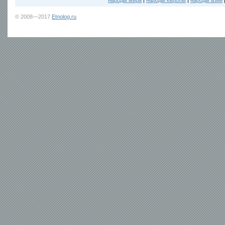
народы мира
|
народы европы
|
народы азии
© 2008—2017
Etnolog.ru