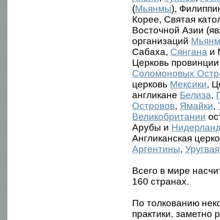
(
Мьянмы
), Филиппи
Корее, Святая като
Восточной Азии (я
организаций
Мьян
Сабаха,
Сянгана
и 
Церковь провинции 
Соломоновых Остр
церковь
Мексики
, 
англикане
Белиза
,
Островов
,
Ямайки
,
Великобритании
ос
Арубы и
Нидерланд
Англиканская церко
Аргентины
,
Уругвая
Всего в мире насчи
160 странах.
По толкованию нек
практики, заметно 