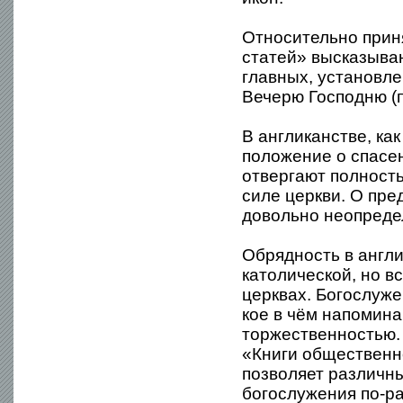
Относительно прин
статей» высказываю
главных, установле
Вечерю Господню (
В англиканстве, ка
положение о спасен
отвергают полност
силе церкви. О пре
довольно неопреде
Обрядность в англ
католической, но вс
церквах. Богослуже
кое в чём напомина
торжественностью.
«Книги общественно
позволяет различн
богослужения по-ра