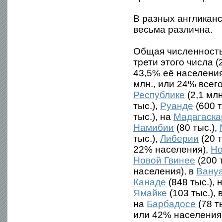
В разных англиканс
весьма различна.
Общая численность
трети этого числа (
43,5% её населени
млн., или 24% всег
Республике
(2,1 млн
тыс.),
Руанде
(600 т
тыс.), на
Мадагаска
Намибии
(80 тыс.),
тыс.),
Либерии
(20 т
22% населения),
Но
Новой Гвинее
(200 
населения), в
Вану
Канаде
(848 тыс.), 
Ямайке
(103 тыс.), 
на
Барбадосе
(78 т
или 42% населения