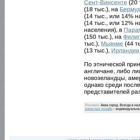
Сент-Винсенте
(20 
(18 тыс.), на
Бермуд
(14 тыс., или 14%
(14 тыс., или 12% 
населения), в
Пара
(150 тыс.), на
Фили
тыс.),
Мьянме
(44 т
(13 тыс.),
Ирландии
По этнической при
англичане, либо ли
новозеландцы, ам
однако среди после
представителей ра
Реклама:
Аква город. Всегда в на
взрослых онлайн
- индивидуальные