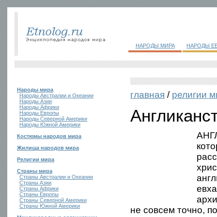
НАРОДЫ МИРА
НАРОДЫ Е
Народы мира
главная
/
религии м
Народы Австралии и Океании
Народы Азии
Народы Африки
Англиканс
Народы Европы
Народы Северной Америки
Народы Южной Америки
АНГЛ
Костюмы народов мира
кото
Жилища народов мира
расс
Религии мира
хрис
Страны мира
англ
Страны Австралии и Океании
Страны Азии
евха
Страны Африки
Страны Европы
архи
Страны Северной Америки
Страны Южной Америки
не совсем точно, п