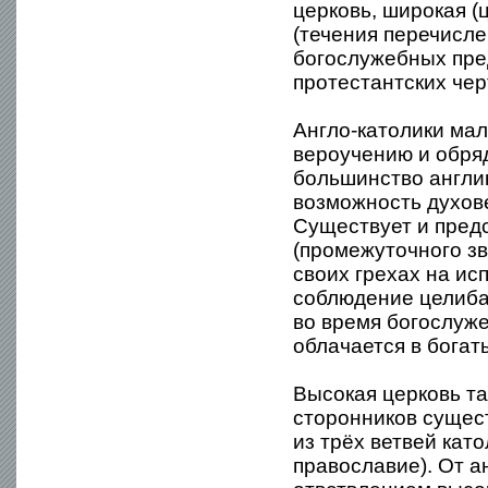
церковь, широкая (
(течения перечисле
богослужебных пре
протестантских чер
Англо-католики мал
вероучению и обря
большинство англи
возможность духов
Существует и пред
(промежуточного з
своих грехах на ис
соблюдение целибат
во время богослуже
облачается в бога
Высокая церковь та
сторонников сущест
из трёх ветвей кат
православие). От а