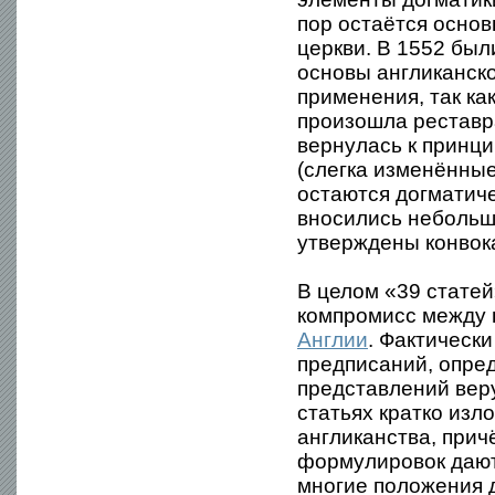
пор остаётся основ
церкви. В 1552 был
основы англиканск
применения, так к
произошла реставр
вернулась к принци
(слегка изменённые
остаются догматиче
вносились небольши
утверждены конвок
В целом «39 статей
компромисс между 
Англии
. Фактически
предписаний, опре
представлений вер
статьях кратко из
англиканства, прич
формулировок дают
многие положения д