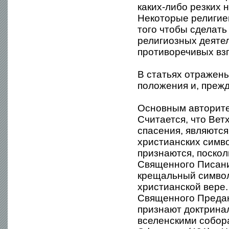
каких-либо резких 
Некоторые религие
того чтобы сделат
религиозных деяте
противоречивых взг
В статьях отражен
положения и, прежд
Основным авторите
Считается, что Вет
спасения, являютс
христианских симв
признаются, поскол
Священного Писани
крещальный символ
христианской вере.
Священного Предани
признают доктрина
вселенскими собора