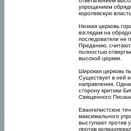
ответвлением высо
упрощением обрядно
королевскую власть
Низкая церковь гор
взглядам на обрядо
последователи не 
Преданию, считают,
полностью отверга
высокой церкви.
Широкая церковь пы
Существует в ней 
направления. Одна
сторону критики Б
Священного Писания
Евангелистское теч
максимального упро
выступают против у
против коленопрек