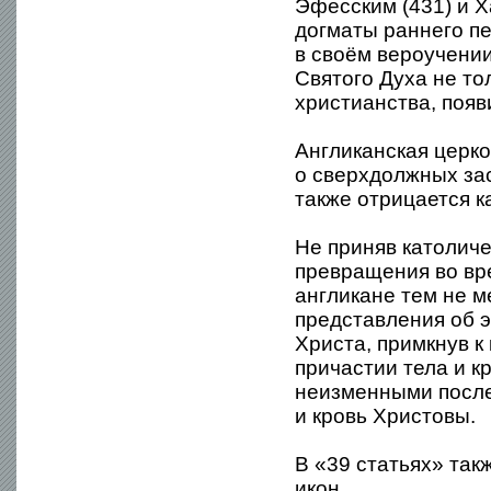
Эфесским (431) и Х
догматы раннего пе
в своём вероучени
Святого Духа не то
христианства, появи
Англиканская церко
о сверхдолжных зас
также отрицается к
Не приняв католиче
превращения во вре
англикане тем не м
представления об э
Христа, примкнув к
причастии тела и к
неизменными после
и кровь Христовы.
В «39 статьях» так
икон.