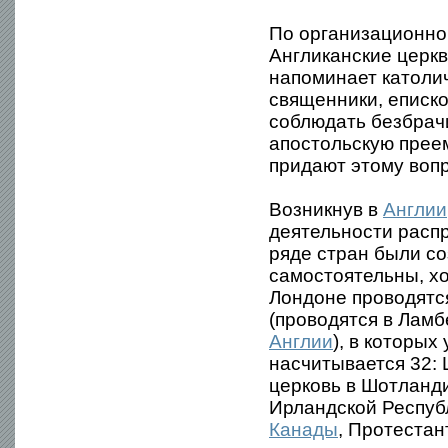
По организационной
Англиканские церкв
напоминает католич
священники, еписко
соблюдать безбрачи
апостольскую преем
придают этому вопр
Возникнув в
Англии
деятельности распр
ряде стран были со
самостоятельны, хо
Лондоне проводятс
(проводятся в Лам
Англии
), в которых
насчитывается 32:
церковь в Шотланд
Ирландской Республ
Канады
, Протестан