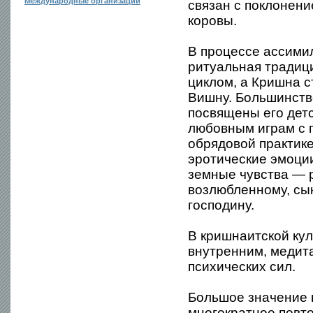
Международные организации
связан с поклонен
коровы.
В процессе ассими
ритуальная традиц
циклом, а Кришна с
Вишну. Большинств
посвящены его детс
любовным играм с 
обрядовой практике
эротические эмоции
земные чувства — 
возлюбленному, сын
господину.
В кришнаитской ку
внутренним, медит
психических сил.
Большое значение 
многократное повт