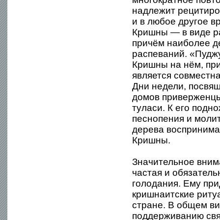
надлежит рецитиров
и в любое другое 
Кришны — в виде р
причём наиболее д
распеваний. «Пудж
Кришны на нём, пр
является совместн
Дни недели, посвящ
домов приверженц
туласи. К его под
песнопения и моли
дерева воспринима
Кришны.
Значительное вним
частая и обязатель
голодания. Ему пр
кришнаитские риту
стране. В общем в
поддерживанию свя