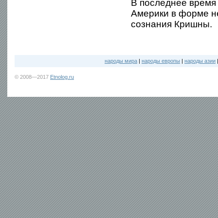
В последнее время
Америки в форме н
сознания Кришны.
народы мира
|
народы европы
|
народы азии
© 2008—2017
Etnolog.ru