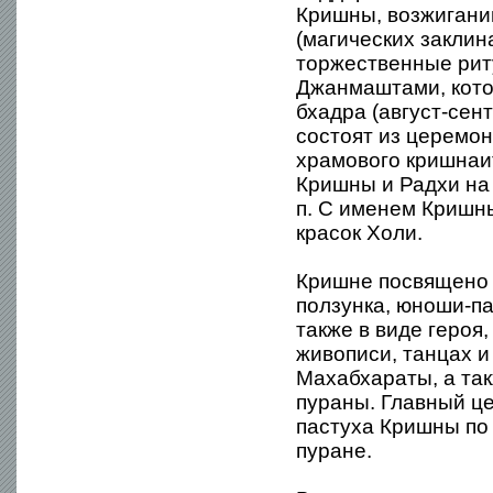
Кришны, возжигани
(магических заклин
торжественные рит
Джанмаштами, кото
бхадра (август-сен
состоят из церемон
храмового кришнаи
Кришны и Радхи на 
п. С именем Кришн
красок Холи.
Кришне посвящено м
ползунка, юноши-па
также в виде героя
живописи, танцах 
Махабхараты, а та
пураны. Главный ц
пастуха Кришны по
пуране.