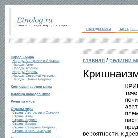
НАРОДЫ МИРА
НАРОДЫ Е
Народы мира
главная
/
религии м
Народы Австралии и Океании
Народы Азии
Народы Африки
Кришнаиз
Народы Европы
Народы Северной Америки
Народы Южной Америки
КРИ
Костюмы народов мира
тече
Жилища народов мира
почи
Религии мира
ават
Страны мира
плем
Страны Австралии и Океании
Страны Азии
паст
Страны Африки
Страны Европы
пред
Страны Северной Америки
Страны Южной Америки
вероятности, к дре