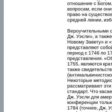
отношение с Богом
вопросам, если они
право на существо
средней линии, изб
Вероучительными о
Дж. Уэсли», а такж
Новому Завету» и «
представляют собой
период с 1746 по 1
представления. «Об
1755, являются кра
также свидетельст
(антикальвинистско
Некоторые методист
рассматривают эти 
стандарт. Что каса
Дж. Уэсли для аме
конференции тольк
1784 (точнее, Дж. 