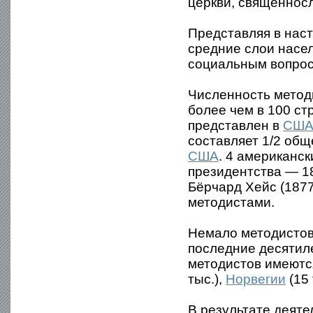
церкви, священнос
Представляя в нас
средние слои насе
социальным вопрос
Численность метод
более чем в 100 ст
представлен в
СШ
составляет 1/2 общ
США
. 4 американс
президентства — 1
Бёрчард Хейс (187
методистами.
Немало методистов
последние десятил
методистов имеютс
тыс.),
Норвегии
(15 
В результате деяте