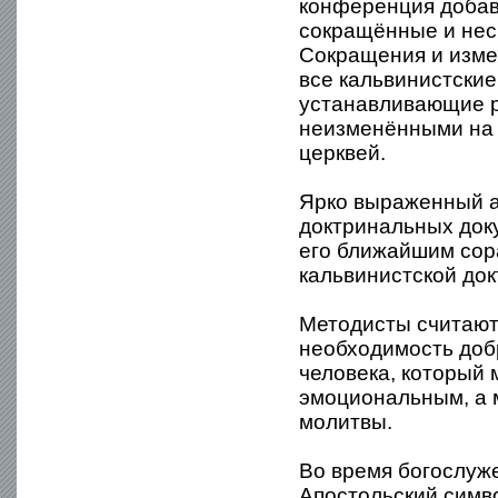
конференция добави
сокращённые и нес
Сокращения и изме
все кальвинистские
устанавливающие ри
неизменёнными на 
церквей.
Ярко выраженный а
доктринальных доку
его ближайшим сор
кальвинистской док
Методисты считают,
необходимость доб
человека, который 
эмоциональным, а 
молитвы.
Во время богослуж
Апостольский симв