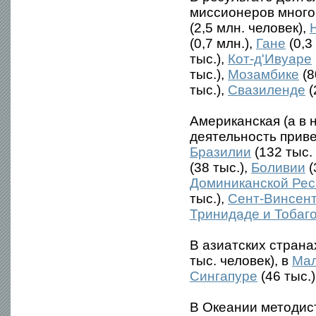
миссионеров много
(2,5 млн. человек),
(0,7 млн.),
Гане
(0,3
тыс.),
Кот-д'Ивуаре
тыс.),
Мозамбике
(8
тыс.),
Свазиленде
(
Американская (а в 
деятельность приве
Бразилии
(132 тыс.
(38 тыс.),
Боливии
(
Доминиканской Рес
тыс.),
Сент-Винсен
Тринидаде и Тобаг
В азиатских стран
тыс. человек), в
Ма
Сингапуре
(46 тыс.)
В Океании методис