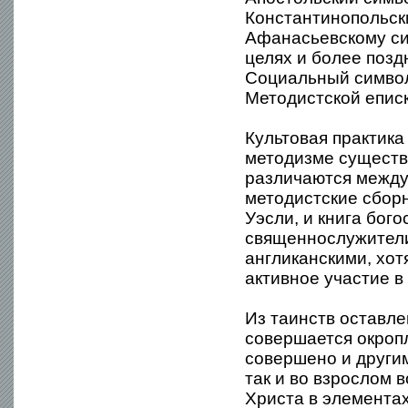
Константинопольски
Афанасьевскому си
целях и более позд
Социальный символ
Методистской еписк
Культовая практика
методизме существ
различаются между 
методистские сборн
Уэсли, и книга бог
священнослужители
англиканскими, хот
активное участие в
Из таинств оставл
совершается окроп
совершено и другим
так и во взрослом 
Христа в элементах 