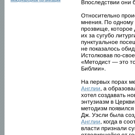
Международные организации
Впоследствии они 
Относительно прои
мнения. По одному 
прозвище, которое 
их за сугубо литур
пунктуальное посе
не показалось обид
Истолковав по-свое
«Методист — это то
Библии».
На первых порах м
Англии
, а образов
хотел создавать но
энтузиазм в Церкв
методизм появился л
Дж. Уэсли была соз
Англии
, когда в с
власти признали су
отделившейся от г