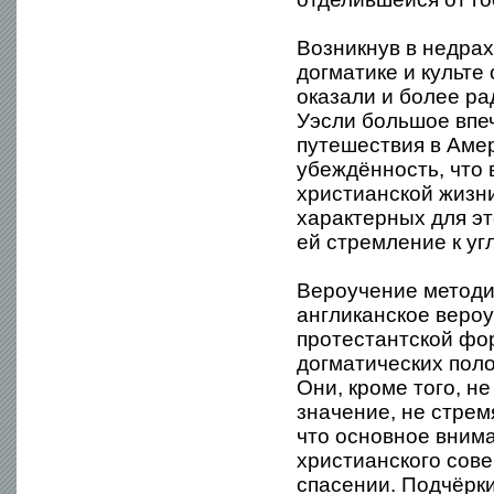
Возникнув в недра
догматике и культе
оказали и более ра
Уэсли большое впе
путешествия в Амер
убеждённость, что 
христианской жизни
характерных для э
ей стремление к уг
Вероучение методи
англиканское веро
протестантской фо
догматических пол
Они, кроме того, 
значение, не стрем
что основное вним
христианского сов
спасении. Подчёрки