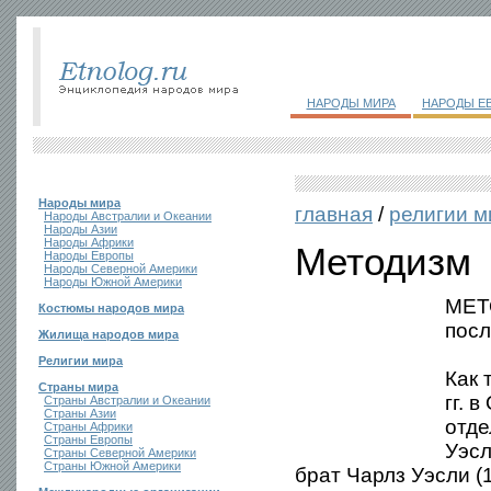
НАРОДЫ МИРА
НАРОДЫ Е
Народы мира
главная
/
религии м
Народы Австралии и Океании
Народы Азии
Народы Африки
Методизм
Народы Европы
Народы Северной Америки
Народы Южной Америки
МЕТО
Костюмы народов мира
посл
Жилища народов мира
Религии мира
Как 
Страны мира
гг. 
Страны Австралии и Океании
Страны Азии
отде
Страны Африки
Страны Европы
Уэсл
Страны Северной Америки
Страны Южной Америки
брат Чарлз Уэсли 