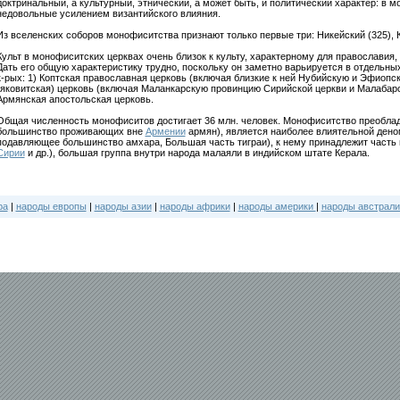
доктринальный, а культурный, этнический, а может быть, и политический характер: в 
недовольные усилением византийского влияния.
Из вселенских соборов монофиситства признают только первые три: Никейский (325), К
Культ в монофиситских церквах очень близок к культу, характерному для православия,
Дать его общую характеристику трудно, поскольку он заметно варьируется в отдельн
к-рых: 1) Коптская православная церковь (включая близкие к ней Нубийскую и Эфиопс
(яковитская) церковь (включая Маланкарскую провинцию Сирийской церкви и Малабар
Армянская апостольская церковь.
Общая численность монофиситов достигает 36 млн. человек. Монофиситство преобла
большинство проживающих вне
Армении
армян), является наиболее влиятельной ден
подавляющее большинство амхара, Большая часть тиграи), к нему принадлежит часть 
Сирии
и др.), большая группа внутри народа малаяли в индийском штате Керала.
ра
|
народы европы
|
народы азии
|
народы африки
|
народы америки
|
народы австрали