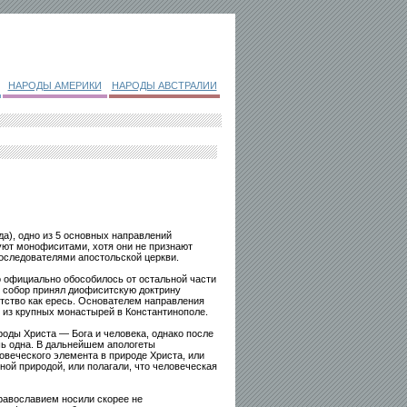
НАРОДЫ АМЕРИКИ
НАРОДЫ АВСТРАЛИИ
), одно из 5 основных направлений
уют монофиситами, хотя они не признают
оследователями апостольской церкви.
 официально обособилось от остальной части
й собор принял диофиситскую доктрину
тство как ересь. Основателем направления
 из крупных монастырей в Константинополе.
роды Христа — Бога и человека, однако после
ь одна. В дальнейшем апологеты
овеческого элемента в природе Христа, или
ой природой, или полагали, что человеческая
равославием носили скорее не