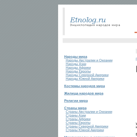
Народы мира
Народы Австралии и Океании
Народы Азии
Народы Африки
Народы Европы
Народы Северной Америки
Народы Южной Америки
Костюмы народов мира
Жилища народов мира
Религии мира
Страны мира
Страны Австралии и Океании
Страны Азии
Страны Африки
Страны Европы
Страны Северной Америки
Страны Южной Америки