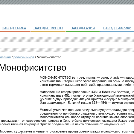
НАРОДЫ МИРА
НАРОДЫ ЕВРОПЫ
НАРОДЫ АЗИИ
НАРОДЫ АФРИКИ
главная
/
религии мира
/ Монофиситство
Монофиситство
МОНОФИСИТСТВО (от греч. mуnos — один, phэsis — природа
христианства. Сторонников этого направления обычно имен
этого термина и называют себя либо православными, либо п
Направление сформировалось в 433 на Ближнем Востоке, но
христианства в 451, после того как Халкидонский вселенски
(учение о двух природах Иисуса Христа) и осудил монофиси
был архимандрит Евтихий (около 378—454) — игумен одного
Евтихий учил, что вначале раздельно существовали две при
соединения их при боговоплощении стала существовать лиш
монофиситства или вовсе отрицали наличие какого-либо чел
утверждали, что человеческая природа в Христе была полностью поглощена божественн
и божественная природа в Христе соединились в нечто отличное от каждой из них.
Впрочем, существует мнение, что основные противоречия между монофиситством и п