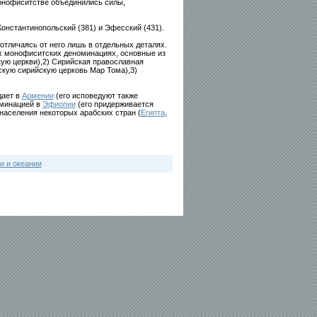
монофиситстве объединились силы,
онстантинопольский (381) и Эфесский (431).
 отличаясь от него лишь в отдельных деталях.
ых монофиситских деноминациях, основные из
кую церкви),2) Сирийская православная
скую сирийскую церковь Мар Тома),3)
дает в
Армении
(его исповедуют также
оминацией в
Эфиопии
(его придерживается
населения некоторых арабских стран (
Египта
,
и и океании