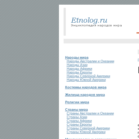
Народы мира
Народы Австралии и Океании
Народы Азии
Народы Африки
Народы Европы
Народы Северной Америки
Народы Южной Америки
Костюмы народов мира
Жилища народов мира
Религии мира
Страны мира
Страны Австралии и Океании
Страны Азии
Страны Африки
Страны Европы
Страны Северной Америки
Страны Южной Америки