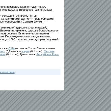
них признают, как и пятидесятники,
т глоссолалию (говорение на иноязыках).
и большинство протестантов,
их таинствами, другие — лишь обрядами).
: последнее даётся Святым Духом.
 возникших) церковных организаций,
Церковь назарянина; Церковь Бога (Андерсон,
кая) церковь; Евангелическая церковь
оюзе. Перфекционистами иногда называют
 гг. до 1880 и практиковавшую регулируемый
ется в
США
— свыше 2 млн. Значительные
инах
(0,2 млн.), в
Индии
(0,1 млн.),
Мексике
ении
(0,1 млн.), Демократич.
Республике Конго
и и океании