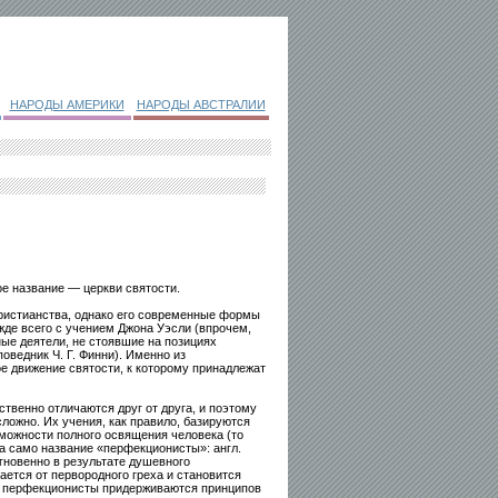
НАРОДЫ АМЕРИКИ
НАРОДЫ АВСТРАЛИИ
е название — церкви святости.
ристианства, однако его современные формы
жде всего с учением Джона Уэсли (впрочем,
ые деятели, не стоявшие на позициях
оведник Ч. Г. Финни). Именно из
ое движение святости, к которому принадлежат
венно отличаются друг от друга, и поэтому
ожно. Их учения, как правило, базируются
можности полного освящения человека (то
да само название «перфекционисты»: англ.
гновенно в результате душевного
ается от первородного греха и становится
х перфекционисты придерживаются принципов