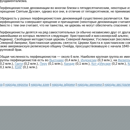
фундаментализма.
Перфекционистские деноминации во многом близки к пятидесятническим, некоторые из 
«крещение Святым Духом», однако все они, в отличие от пятидесятников, не принимаю
Обрядность у разных перфекционистских деноминаций существенно различается. Как 
перфекционисты совершают крещение и причащение (некоторые деноминации считают 
Вместе с тем они считают, что ни таинства, ни церковь не могут обеспечить спасение
Перфекционисты делятся на ряд самостоятельных (и обычно независимо друг от друга
важнейшими из которых являются следующие: Христианский и миссионерский альянс; 
Индиана); Свободная методистская церковь Северной Америки; Уэслианская (веслеянс
Северной Америки; Христианская церковь святости; Церкви Христа в христианском с
также американскую религиозную общину Онейда, просуществовавшую с начала 1840-х
групповой брак.
Общая численность перфекционистов — около 6 млн. Наиболее крупная группа их име
группы перфекционистов есть во
Вьетнаме
(0,4 млн.),
Индонезии
(0,3 млн.), на
Филипп
(0,2 млн.),
Гаити
(0,2 млн.),
Перу
(0,1 млн.),
Канаде
(0,1 млн.),
Кот-д'Ивуаре
(0,2 млн.),
К
(0,1 млн.),
ЮАР
(0,1 млн.).
ра
|
народы европы
|
народы азии
|
народы африки
|
народы америки
|
народы австрали