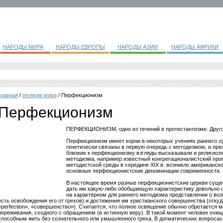
НАРОДЫ МИРА
НАРОДЫ ЕВРОПЫ
НАРОДЫ АЗИИ
НАРОДЫ АФРИКИ
главная
/
религии мира
/ Перфекционизм
Перфекционизм
ПЕРФЕКЦИОНИЗМ, одно из течений в протестантизме. Друго
Перфекционизм имеет корни в некоторых учениях раннего х
генетически связаны в первую очередь с методизмом, и пре
близкие к перфекционизму взгляды высказывали и религиозн
методизма, например известный конгрегационалистский проп
методистской среды в середине XIX в. возникло американск
основные перфекционистские деноминации современности.
В настоящее время разные перфекционистские церкви сущест
дать им какую-либо обобщающую характеристику довольно сл
на характерном для раннего методизма представлении о воз
есть освобождения его от грехов) и достижения им христианского совершенства (отку
«perfection», «совершенство»). Считается, что полное освящение обычно обретается м
переживания, сходного с обращением (в истинную веру). В такой момент человек очищ
способным жить без сознательного или умышленного греха. В догматических вопроса