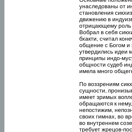
унаследованы от ин
становления сикхи
движению в индуиз
отрицающему роль 
Вобрал в себя сикх
бхакти, считал кон
общение с Богом и 
утвердились идеи 
принципы индо-мус
общности судеб ин
имела много общег
По воззрениям сикх
сущности, пронизы
имеет зримых вопло
обращаются к нему,
непостижим, непозн
своих гимнах, во в
во внутреннем созе
требует жрецов-пос