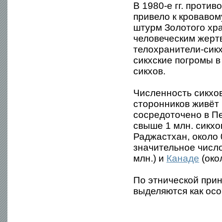
В 1980-е гг. проти
привело к кровавом
штурм Золотого хра
человеческим жерт
телохранители-сикх
сикхские погромы 
сикхов.
Численность сикхов
сторонников живёт
сосредоточено в Пе
свыше 1 млн. сикхо
Раджастхан, около 
значительное число
млн.) и
Канаде
(око
По этнической при
выделяются как ос