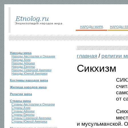
НАРОДЫ МИРА
НАРОДЫ Е
Народы мира
главная
/
религии м
Народы Австралии и Океании
Народы Азии
Народы Африки
Сикхизм
Народы Европы
Народы Северной Америки
Народы Южной Америки
СИК
Костюмы народов мира
счит
Жилища народов мира
само
Религии мира
от с
Страны мира
Страны Австралии и Океании
Страны Азии
Сикх
Страны Африки
Страны Европы
мест
Страны Северной Америки
Страны Южной Америки
и мусульманской. О