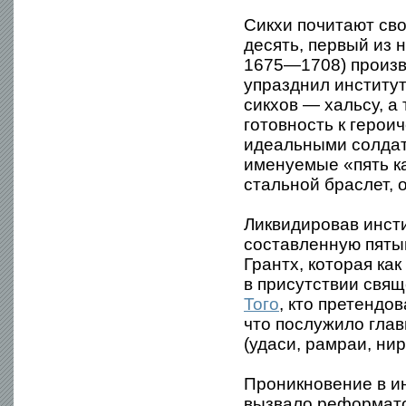
Сикхи почитают сво
десять, первый из 
1675—1708) произв
упразднил институт
сикхов — хальсу, а
готовность к геро
идеальными солдат
именуемые «пять к
стальной браслет, 
Ликвидировав инсти
составленную пяты
Грантх, которая ка
в присутствии свящ
Того
, кто претендов
что послужило глав
(удаси, рамраи, нир
Проникновение в и
вызвало реформато