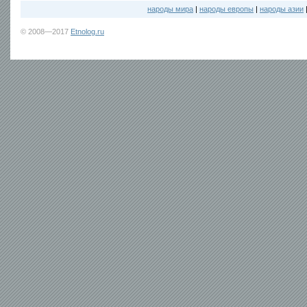
народы мира
|
народы европы
|
народы азии
© 2008—2017
Etnolog.ru