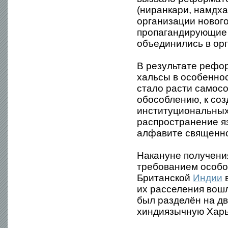
(ниранкари, намдха
организации нового
пропагандирующие 
объединились в ор
В результате рефо
хальсы в особеннос
стало расти самосо
обособлению, к со
институциональных 
распространение я
алфавите священно
Накануне получени
требованием особог
Британской
Индии
в
их расселения вошл
был разделён на д
хиндиязычную Харь