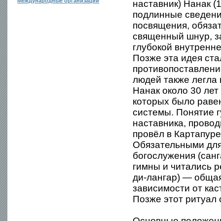
Международные организации
наставник) Нанак 
подлинные сведения
посвящения, обязат
священный шнур, за
глубокой внутренне
Позже эта идея ста
противопоставление
людей также легла 
Нанак около 30 лет
которых было равен
системы. Понятие г
наставника, провод
провёл в Картапуре
Обязательными для
богослужения (санг
гимны и читались р
ди-лангар) — общая
зависимости от кас
Позже этот ритуал 
Основные положени