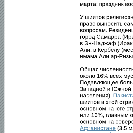
марта; праздник в
У шиитов религиоз
право выносить са
вопросам. Резиден
город Самарра (Ира
в Эн-Наджаф (Ирак)
Али, в Кербелу (ме
имама Али ар-Ризы
Общая численность 
около 16% всех мус
Подавляющее больш
Западной и Южной
населения),
Пакист
шиитов в этой стра
основном на юге с
или 16%, главным о
основном на северо
Афганистане
(3,5 