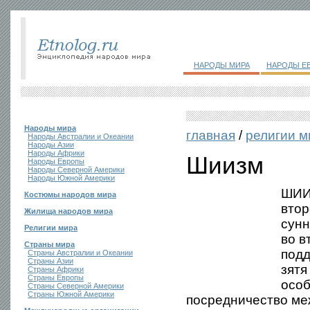
НАРОДЫ МИРА
НАРОДЫ Е
Народы мира
главная
/
религии м
Народы Австралии и Океании
Народы Азии
Народы Африки
Шиизм
Народы Европы
Народы Северной Америки
Народы Южной Америки
ШИИЗ
Костюмы народов мира
втор
Жилища народов мира
сунн
Религии мира
во в
Страны мира
подд
Страны Австралии и Океании
Страны Азии
зятя
Страны Африки
Страны Европы
особ
Страны Северной Америки
Страны Южной Америки
посредничество ме