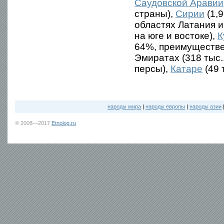
Саудовской Аравии
страны),
Сирии
(1,9
областях Латания и
на юге и востоке),
К
64%, преимуществе
Эмиратах (318 тыс.
персы),
Катаре
(49 
народы мира
|
народы европы
|
народы азии
© 2008—2017
Etnolog.ru