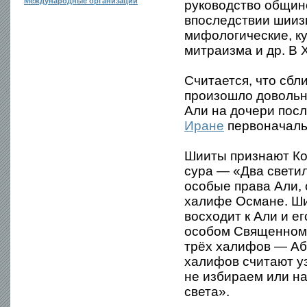
Международные организации
руководство общин
впоследствии шииз
мифологические, к
митраизма и др. В 
Считается, что сб
произошло довольно
Али на дочери посл
Иране
первоначаль
Шииты признают Ко
сура — «Два светил
особые права Али,
халифе Османе. Шии
восходит к Али и е
особом Священном 
трёх халифов — Аб
халифов считают у
не избираем или н
света».