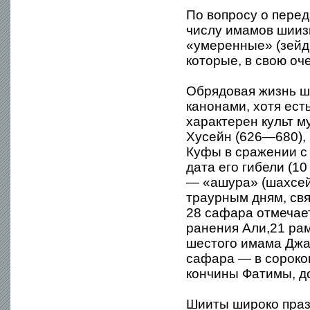
По вопросу о перед
числу имамов шиизм
«умеренные» (зейд
которые, в свою оч
Обрядовая жизнь ш
канонами, хотя ест
характерен культ м
Хусейн (626—680),
Куфы в сражении с
дата его гибели (1
— «ашура» (шахсей
траурным дням, свя
28 сафара отмечае
ранения Али,21 ра
шестого имама Джа
сафара — в сороко
кончины Фатимы, д
Шииты широко праз