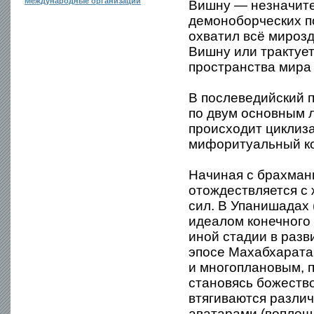
Международные организации
Вишну — незначите
демоноборческих по
охватил всё мироз
Вишну или трактует
пространства мира 
В послеведийский 
по двум основным 
происходит циклиз
мифоритуальный ко
Начиная с брахман
отождествляется с 
сил. В Упанишадах
идеалом конечного 
иной стадии в раз
эпосе Махабхарата
и многоплановым, п
становясь божеств
втягиваются разли
аватарами (воплощ