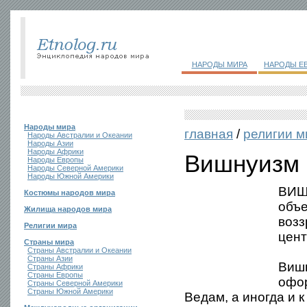
НАРОДЫ МИРА
НАРОДЫ Е
Народы мира
главная
/
религии м
Народы Австралии и Океании
Народы Азии
Народы Африки
Вишнуизм
Народы Европы
Народы Северной Америки
Народы Южной Америки
ВИШН
Костюмы народов мира
объ
Жилища народов мира
возз
Религии мира
цент
Страны мира
Страны Австралии и Океании
Страны Азии
Вишн
Страны Африки
Страны Европы
офор
Страны Северной Америки
Страны Южной Америки
Ведам, а иногда и 