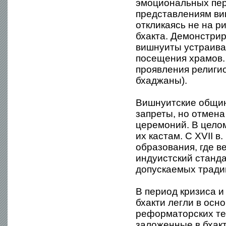
эмоциональных пере
представлениям ви
откликаясь не на р
бхакта. Демонстри
вишнуиты устраива
посещения храмов.
проявления религио
бхаджаны).
Вишнуитские общин
запреты, но отмен
церемоний. В цело
их кастам. С XVII 
образования, где в
индуистский станда
допускаемых тради
В период кризиса 
бхакти легли в осн
реформаторских те
заложенные в бхак