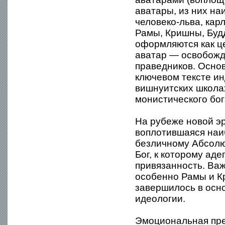
аватары, из них на
человеко-льва, кар
Рамы, Кришны, Будд
оформляются как ц
аватар — освобожд
праведников. Осно
ключевом тексте ин
вишнуитских школа
монистического бог
На рубеже новой эр
воплотившаяся наи
безличному Абсолю
Бог, к которому а
привязанность. Важ
особенно Рамы и 
завершилось в осн
идеологии.
Эмоциональная пре