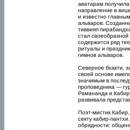
аватарам получила
направление в вишн
и известно главным
альваров. Созданн
тиввияп пирабандх
стал своеобразной 
содержится ряд те
ритуалы и праздни
гимнов альваров.
Северное бхакти, з
своей основе имел
значимым в послед
проповедника — гур
Рамананда и Кабир 
развивала предста
Поэт-мистик Кабир
секту кабир-пантхи
обрядности: общен