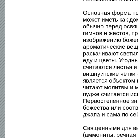
Основная форма по
может иметь как до
обычно перед освя
гимнов и жестов, п
изображению божес
ароматические веще
раскачивают светил
еду и цветы. Угодн
считаются листья и
вишнуитские чётки 
является объектом
читают молитвы и м
пудже считается и
Первостепенное зн
божества или соот
джапа и сама по се
Священными для в
(аммониты, речная 