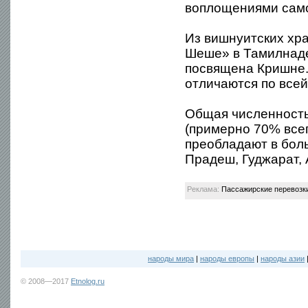
воплощениями само
Из вишнуитских хр
Шеше» в Тамилнаде
посвящена Кришне.
отличаются по все
Общая численность
(примерно 70% все
преобладают в бол
Прадеш, Гуджарат, 
Реклама:
Пассажирские перевозк
народы мира
|
народы европы
|
народы азии
© 2008—2017
Etnolog.ru