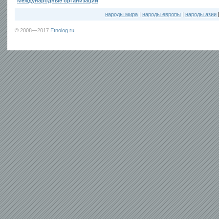
Международные организации
народы мира
|
народы европы
|
народы азии
© 2008—2017
Etnolog.ru