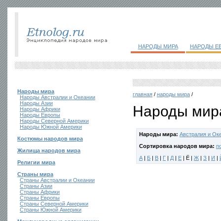
НАРОДЫ МИРА
НАРОДЫ Е
Народы мира
главная
/
народы мира
/
Народы Австралии и Океании
Народы Азии
Народы мира
Народы Африки
Народы Европы
Народы Северной Америки
Народы Южной Америки
Народы мира:
Австралия и Ок
Костюмы народов мира
Сортировка народов мира:
п
Жилища народов мира
А
|
Б
|
В
|
Г
|
Д
|
Е
| Ё |
Ж
|
З
|
И
|
Религии мира
Страны мира
Страны Австралии и Океании
Страны Азии
Страны Африки
Страны Европы
Страны Северной Америки
Страны Южной Америки