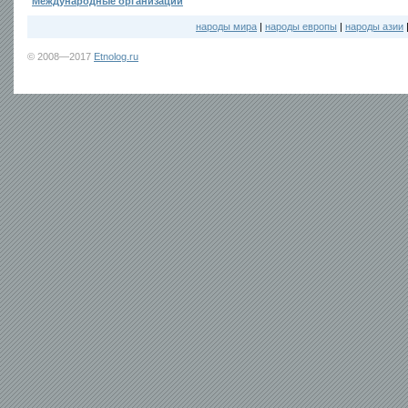
Международные организации
народы мира
|
народы европы
|
народы азии
© 2008—2017
Etnolog.ru