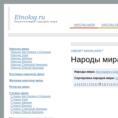
НАРОДЫ МИРА
НАРОДЫ Е
Народы мира
главная
/
народы мира
/
Народы Австралии и Океании
Народы Азии
Народы мира
Народы Африки
Народы Европы
Народы Северной Америки
Народы Южной Америки
Народы мира:
Австралия и Ок
Костюмы народов мира
Сортировка народов мира:
п
Жилища народов мира
А
|
Б
|
В
|
Г
|
Д
|
Е
| Ё |
Ж
|
З
|
И
|
Религии мира
Страны мира
Страны Австралии и Океании
Страны Азии
Страны Африки
Страны Европы
Страны Северной Америки
Страны Южной Америки