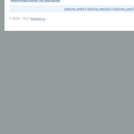
Международные организации
народы мира
|
народы европы
|
народы азии
© 2008—2017
Etnolog.ru