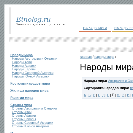
НАРОДЫ МИРА
НАРОДЫ Е
Народы мира
главная
/
народы мира
/
Народы Австралии и Океании
Народы Азии
Народы мира
Народы Африки
Народы Европы
Народы Северной Америки
Народы Южной Америки
Народы мира:
Австралия и Ок
Костюмы народов мира
Сортировка народов мира:
п
Жилища народов мира
А
|
Б
|
В
|
Г
|
Д
|
Е
| Ё |
Ж
|
З
|
И
|
Религии мира
Страны мира
Страны Австралии и Океании
Страны Азии
Страны Африки
Страны Европы
Страны Северной Америки
Страны Южной Америки