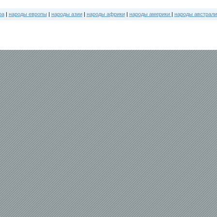
ра
|
народы европы
|
народы азии
|
народы африки
|
народы америки
|
народы австрали