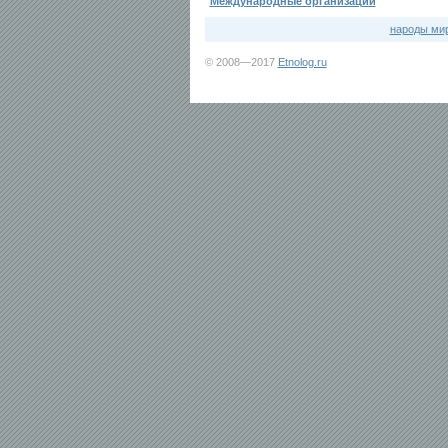
Международные организации
народы ми
© 2008—2017
Etnolog.ru