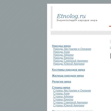
Народы мира
Народы Австралии и Океании
Народы Азии
Народы Африки
Народы Европы
Народы Северной Америки
Народы Южной Америки
Костюмы народов мира
Жилища народов мира
Религии мира
Страны мира
Страны Австралии и Океании
Страны Азии
Страны Африки
Страны Европы
Страны Северной Америки
Страны Южной Америки