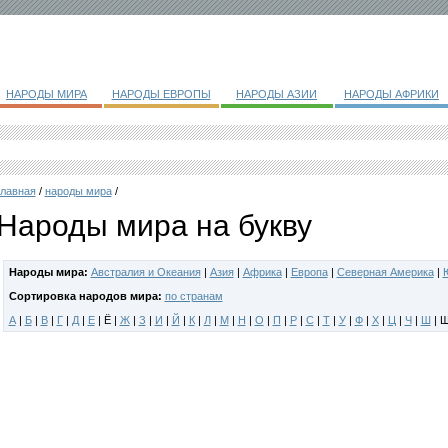
НАРОДЫ МИРА
НАРОДЫ ЕВРОПЫ
НАРОДЫ АЗИИ
НАРОДЫ АФРИКИ
главная
/
народы мира
/
Народы мира на букву
Народы мира:
Австралия и Океания
|
Азия
|
Африка
|
Европа
|
Северная Америка
|
Сортировка народов мира:
по странам
А
|
Б
|
В
|
Г
|
Д
|
Е
| Ё |
Ж
|
З
|
И
|
Й
|
К
|
Л
|
М
|
Н
|
О
|
П
|
Р
|
С
|
Т
|
У
|
Ф
|
Х
|
Ц
|
Ч
|
Ш
| Щ