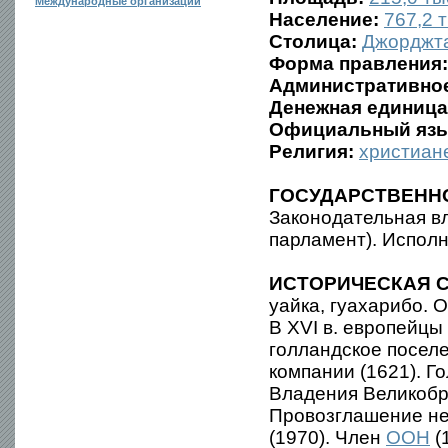
Международные организации
Население:
767,2 т
Столица:
Джорджт
Форма правления:
Административное
Денежная единица
Официальный язы
Религия:
христиан
ГОСУДАРСТВЕНН
Законодательная в
парламент). Исполн
ИСТОРИЧЕСКАЯ С
уайка, гуахарибо. 
В XVI в. европейцы
голландское поселе
компании (1621). Г
Владения Великобри
Провозглашение не
(1970). Член
ООН
(