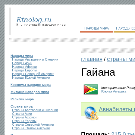
НАРОДЫ МИРА
НАРОДЫ Е
Народы мира
главная
/
страны м
Народы Австралии и Океании
Народы Азии
Народы Африки
Гайана
Народы Европы
Народы Северной Америки
Народы Южной Америки
Костюмы народов мира
Кооперативная Респ
Южная Америка
Жилища народов мира
Религии мира
Страны мира
Авиабилеты 
Страны Австралии и Океании
Страны Азии
Страны Африки
Страны Европы
Страны Северной Америки
Страны Южной Америки
Площадь:
215,0 тыс