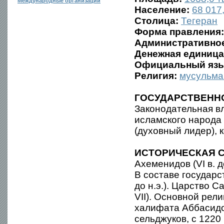
Международные организации
Население:
68 017,
Столица:
Тегеран
Форма правления:
Административное
Денежная единица
Официальный язы
Религия:
мусульма
ГОСУДАРСТВЕНН
Законодательная в
исламского народа
(духовный лидер), 
ИСТОРИЧЕСКАЯ С
Ахеменидов (VI в. д
В составе государст
до н.э.). Царство С
VII). Основной рел
халифата Аббасидов
сельджуков, с 1220