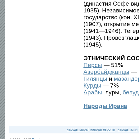
(династия Сефе-ви
1935). Независимое
государство (кон. 
(1907), открытие м
(1941—1946). Теге
(1943). Провозгла
(1945).
ЭТНИЧЕСКИЙ СОС
Персы
— 51%
Азербайджанцы
— 
Гилянцы
и
мазанде
Курды
— 7%
Арабы
, луры,
белу
Народы Ирана
народы мира
|
народы европы
|
народы азии