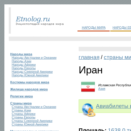
НАРОДЫ МИРА
НАРОДЫ Е
Народы мира
главная
/
страны м
Народы Австралии и Океании
Народы Азии
Народы Африки
Иран
Народы Европы
Народы Северной Америки
Народы Южной Америки
Костюмы народов мира
Исламская Республи
Азия
Жилища народов мира
Религии мира
Страны мира
Авиабилеты 
Страны Австралии и Океании
Страны Азии
Страны Африки
Страны Европы
Страны Северной Америки
Страны Южной Америки
Площадь:
1638,0 ты