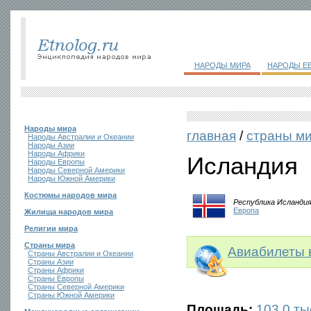
НАРОДЫ МИРА
НАРОДЫ Е
Народы мира
главная
/
страны м
Народы Австралии и Океании
Народы Азии
Народы Африки
Исландия
Народы Европы
Народы Северной Америки
Народы Южной Америки
Костюмы народов мира
Республика Исланди
Европа
Жилища народов мира
Религии мира
Страны мира
Авиабилеты 
Страны Австралии и Океании
Страны Азии
Страны Африки
Страны Европы
Страны Северной Америки
Страны Южной Америки
Площадь:
103,0 тыс