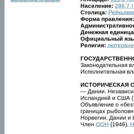
Международные организации
Население:
296,7 т
Столица:
Рейкьяви
Форма правления:
Административное
Денежная единица
Официальный язы
Религия:
лютеране
ГОСУДАРСТВЕНН
Законодательная вл
Исполнительная вла
ИСТОРИЧЕСКАЯ С
— Дании. Независи
Исландией и США (
Объявление о «безъ
границах рыболовно
Норвегии, Дании и
Член
ООН
(1946),
Н