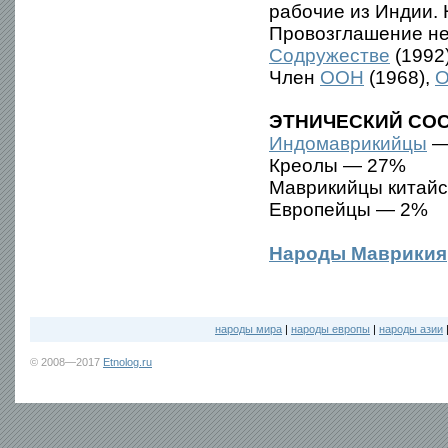
рабочие из Индии.
Провозглашение не
Содружестве
(1992
Член
ООН
(1968),
ЭТНИЧЕСКИЙ СОС
Индомаврикийцы
—
Креолы — 27%
Маврикийцы китайс
Европейцы — 2%
Народы Маврикия
народы мира
|
народы европы
|
народы азии
© 2008—2017
Etnolog.ru