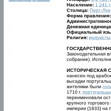
Международные организации
Население:
1 241 т
Столица:
Порт-Луи
Форма правления:
Административное
Денежная единица
Официальный язы
Религия:
индуисты
ГОСУДАРСТВЕНН
Законодательная в
собрание). Исполн
ИСТОРИЧЕСКАЯ С
нанесен под арабс
высадки португаль
жителями были
гол
1710 г.
португальцы
переименовали остр
крупного торгового
империи (1833) на