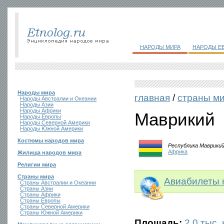
НАРОДЫ МИРА
НАРОДЫ Е
Народы мира
главная
/
страны м
Народы Австралии и Океании
Народы Азии
Народы Африки
Маврикий
Народы Европы
Народы Северной Америки
Народы Южной Америки
Костюмы народов мира
Республика Маврики
Африка
Жилища народов мира
Религии мира
Страны мира
Авиабилеты 
Страны Австралии и Океании
Страны Азии
Страны Африки
Страны Европы
Страны Северной Америки
Страны Южной Америки
Площадь:
2,0 тыс. 