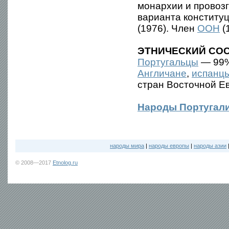
монархии и провозг
варианта конститу
(1976). Член
ООН
(
ЭТНИЧЕСКИЙ СОС
Португальцы
— 99
Англичане
,
испанц
стран Восточной 
Народы Португал
народы мира
|
народы европы
|
народы азии
© 2008—2017
Etnolog.ru