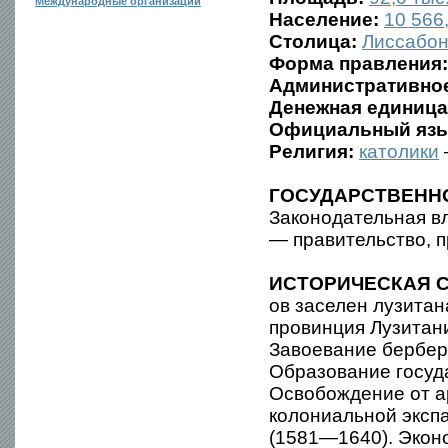
Международные организации
Население:
10 566,
Столица:
Лиссабо
Форма правления:
Административное
Денежная единица
Официальный язы
Религия:
католики
ГОСУДАРСТВЕНН
Законодательная в
— правительство, 
ИСТОРИЧЕСКАЯ С
ов заселен лузитана
провинция Лузитания
Завоевание бербера
Образование госуда
Освобождение от ар
колониальной эксп
(1581—1640). Эконо