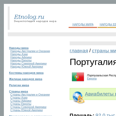
НАРОДЫ МИРА
НАРОДЫ Е
Народы мира
главная
/
страны м
Народы Австралии и Океании
Народы Азии
Народы Африки
Португали
Народы Европы
Народы Северной Америки
Народы Южной Америки
Костюмы народов мира
Португальская Респ
Европа
Жилища народов мира
Религии мира
Страны мира
Авиабилеты 
Страны Австралии и Океании
Страны Азии
Страны Африки
Страны Европы
Страны Северной Америки
Страны Южной Америки
Площадь:
92,0 тыс.