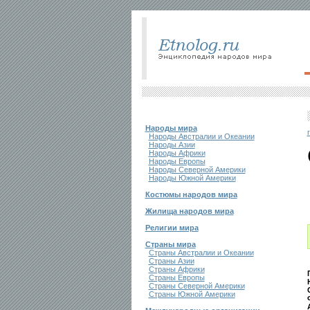
Народы мира
Народы Австралии и Океании
Народы Азии
Народы Африки
Народы Европы
Народы Северной Америки
Народы Южной Америки
Костюмы народов мира
Жилища народов мира
Религии мира
Страны мира
Страны Австралии и Океании
Страны Азии
Страны Африки
Страны Европы
Страны Северной Америки
Страны Южной Америки