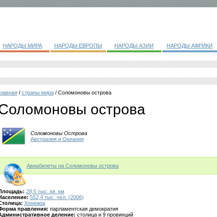
НАРОДЫ МИРА
НАРОДЫ ЕВРОПЫ
НАРОДЫ АЗИИ
НАРОДЫ АФРИКИ
главная
/
страны мира
/ Соломоновы острова
Соломоновы острова
Соломоновы Острова
Австралия и Океания
Авиабилеты на Соломоновы острова
Площадь:
28,5 тыс. кв. км
Население:
552,4 тыс. чел. (2006)
Столица:
Хониара
Форма правления:
парламентская демократия
Административное деление:
столица и 9 провинций