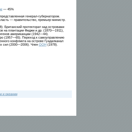
не
— 45%
представленная генерал-губернатором.
ласть — правительство, премьер-министр.
). Британский протекторат над островами
нов на плантации Фиджи и др. (1870—1911),
ригенов американцам (1942—44).
оро (1957—65). Переход к самоуправлению
енного конфликта на острове Гуадалканал
их сил (2000—2006). Член
ООН
(1978).
и и океании