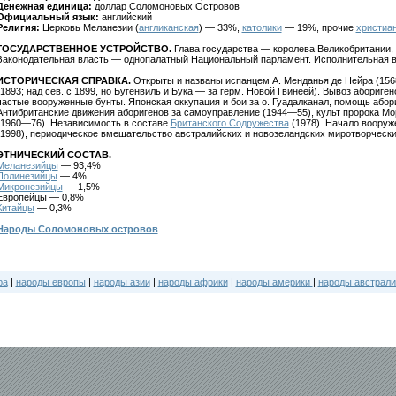
Денежная единица:
доллар Соломоновых Островов
Официальный язык:
английский
Религия:
Церковь Меланезии (
англиканская
) — 33%,
католики
— 19%, прочие
христиа
ГОСУДАРСТВЕННОЕ УСТРОЙСТВО.
Глава государства — королева Великобритании, 
Законодательная власть — однопалатный Национальный парламент. Исполнительная в
ИСТОРИЧЕСКАЯ СПРАВКА.
Открыты и названы испанцем А. Менданья де Нейра (1568
(1893; над сев. с 1899, но Бугенвиль и Бука — за герм. Новой Гвинеей). Вывоз абориге
частые вооруженные бунты. Японская оккупация и бои за о. Гуадалканал, помощь або
Антибританские движения аборигенов за самоуправление (1944—55), культ пророка М
(1960—76). Независимость в составе
Британского Содружества
(1978). Начало вооруж
(1998), периодическое вмешательство австралийских и новозеландских миротворческ
ЭТНИЧЕСКИЙ СОСТАВ.
Меланезийцы
— 93,4%
Полинезийцы
— 4%
Микронезийцы
— 1,5%
Европейцы — 0,8%
Китайцы
— 0,3%
Народы Соломоновых островов
ра
|
народы европы
|
народы азии
|
народы африки
|
народы америки
|
народы австрали